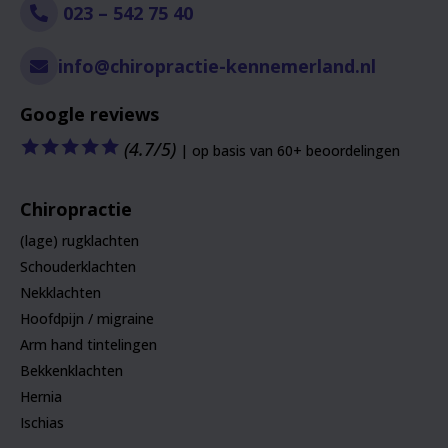
023 – 542 75 40
info@chiropractie-kennemerland.nl
Google reviews
🟊
🟊
🟊
🟊
🟊
(4.7/5)
| op basis van 60+ beoordelingen
Chiropractie
(lage) rugklachten
Schouderklachten
Nekklachten
Hoofdpijn / migraine
Arm hand tintelingen
Bekkenklachten
Hernia
Ischias