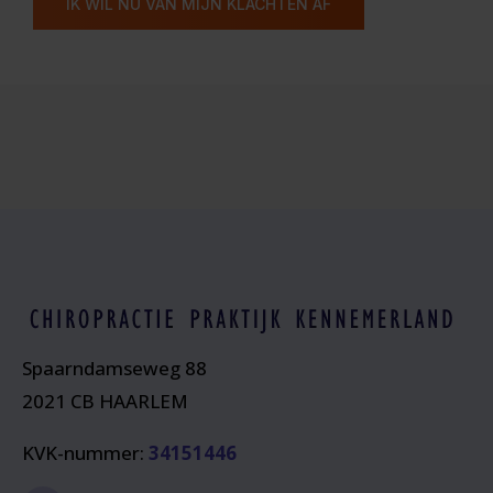
IK WIL NU VAN MIJN KLACHTEN AF
Spaarndamseweg 88
2021 CB HAARLEM
KVK-nummer:
34151446