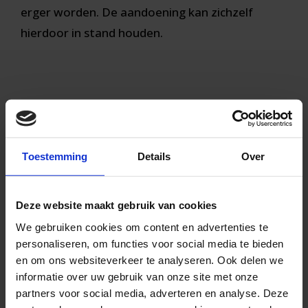
erger worden. De aandoening kan zichzelf
hierdoor in stand houden.
Gesprek met Chiropractie
Toestemming
Details
Over
Praktijk Kennemerland
Voor vrijblijvende informatie kunt u het
Deze website maakt gebruik van cookies
contactformulier invullen. Een van onze
We gebruiken cookies om content en advertenties te
assistentes zal u binnen 48 uur bellen om u
personaliseren, om functies voor social media te bieden
vragen zo goed mogelijk te beantwoorden.
en om ons websiteverkeer te analyseren. Ook delen we
informatie over uw gebruik van onze site met onze
partners voor social media, adverteren en analyse. Deze