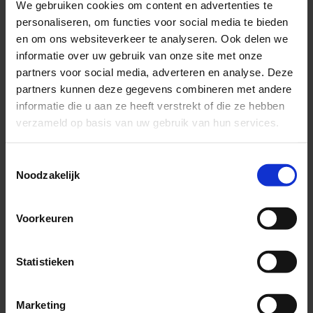
We gebruiken cookies om content en advertenties te
Wat kunt u doen
personaliseren, om functies voor social media te bieden
en om ons websiteverkeer te analyseren. Ook delen we
om de klachten
informatie over uw gebruik van onze site met onze
partners voor social media, adverteren en analyse. Deze
van spit te
partners kunnen deze gegevens combineren met andere
informatie die u aan ze heeft verstrekt of die ze hebben
verminderen?
verzameld op basis van uw gebruik van hun services.
Toestemmingsselectie
Ondanks de pijn die gepaard gaat met spit, is
Noodzakelijk
het belangrijk dat u blijft bewegen binnen uw
pijngrenzen. Daarnaast is het van belang om te
Voorkeuren
voorkomen dat u langdurig in dezelfde houding
blijft zitten. Dit kan er namelijk voor zorgen dat
Statistieken
er stijfheid in de rug ontstaat. Ook kan het
helpen om de onderrug warm te houden.
Marketing