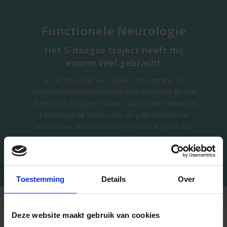
Functionele Neurologie
Het 5-daagse traject heeft mij
enorm veel gebracht
Ik zat thuis met een zware concentratie en
vermoeidheidsproblemen na een aanrijding en was
uit het veld geslagen. Na een aantal tests bleek dat
ik helemaal uit balans was en jullie konden dat
rechtzetten. Ik voelde mij begrepen. Ik ga de dag
weer door met energie! - Jan, deelnemer 5-daagse
behandeltraject
Toestemming
Details
Over
Deze website maakt gebruik van cookies