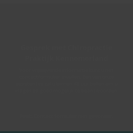
Gesprek met Chiropractie
Praktijk Kennemerland
Voor vrijblijvende informatie kunt u het
contactformulier invullen. Een van onze
assistentes zal u binnen 48 uur bellen om u
vragen zo goed mogelijk te beantwoorden.
Fout:
Contact formulier niet gevonden.