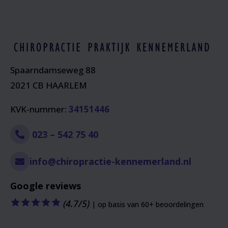
Spaarndamseweg 88
2021 CB HAARLEM
KVK-nummer:
34151446
023 – 542 75 40
info@chiropractie-kennemerland.nl
Google reviews
🟊
🟊
🟊
🟊
🟊
(4.7/5)
| op basis van 60+ beoordelingen