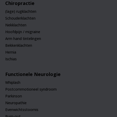
Chiropractie
(lage) rugklachten
Schouderklachten
Nekklachten
Hoofdpijn / migraine
Arm hand tintelingen
Bekkenklachten
Hernia
Ischias
Functionele Neurologie
Whiplash
Postcommotioneel syndroom
Parkinson
Neuropathie
Evenwichtsstoornis
Burn-out