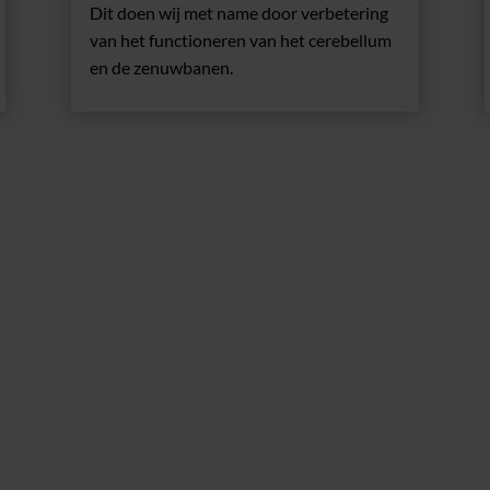
Dit doen wij met name door verbetering
van het functioneren van het cerebellum
en de zenuwbanen.
Praktijk
n geholpen met een hernia.