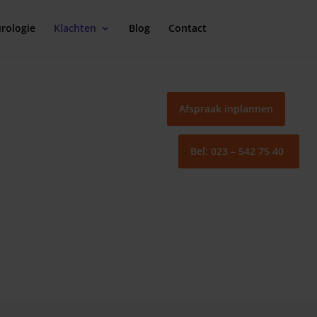
rologie
Klachten
Blog
Contact
Afspraak inplannen
Bel: 023 – 542 75 40
betrokken zijn.
 sterk verbonden zijn met onze