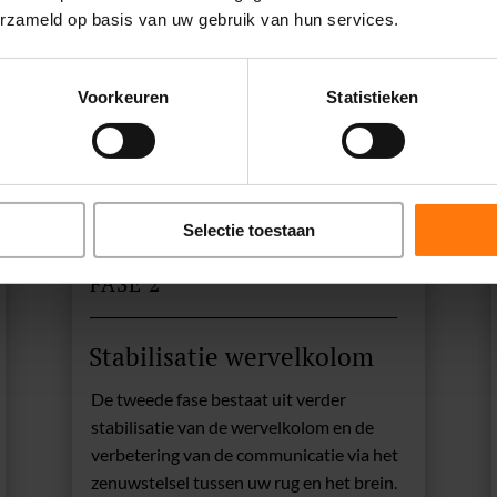
erzameld op basis van uw gebruik van hun services.
 welke bestaat uit botstructuren, spieren, pezen, kapsel en bove
t. Wij starten met een vraaggesprek om zo goed mogelijk de oorza
Voorkeuren
Statistieken
uele scans.
, samen met u, een behandelplan. Na de behandeling zijn de zenu
brein en de schouder veel beter. Hierdoor ervaart u minder pijn en
Selectie toestaan
FASE 2
Stabilisatie wervelkolom
De tweede fase bestaat uit verder
stabilisatie van de wervelkolom en de
verbetering van de communicatie via het
zenuwstelsel tussen uw rug en het brein.