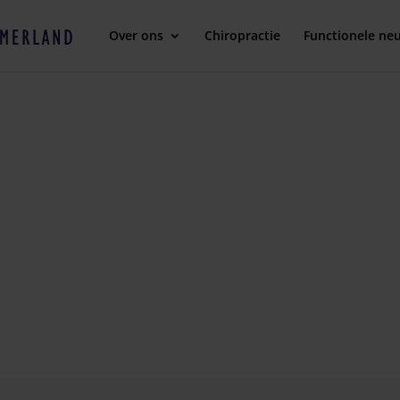
Over ons
Chiropractie
Functionele neu
chten
 vervelend. Dat komt omdat de schouders bij bijna elke beweging 
gepaard met rug- en nekklachten. Dat komt omdat onze schouders
en heeft, heeft u vaak ook schouderklachten.
n uitstekende oplossing zijn voor schouderklachten.