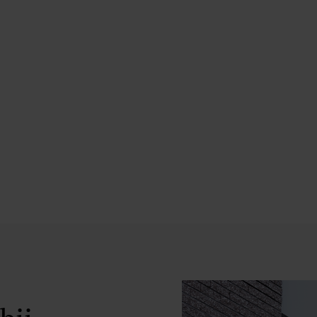
Chiropractie Praktijk Kennemerland
zaken van schouderklac
 van schouderklachten. Maat schouderklachten kunnen ook op vel
lende beweging of een houding aannemen die u niet gewend bent. 
zelf te zitten, maar zit de oorzaak in de nek of rug. In veel geval
vanzelf over.