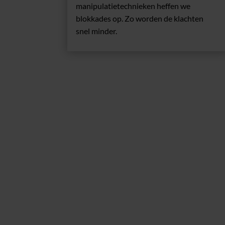
manipulatietechnieken heffen we
blokkades op. Zo worden de klachten
snel minder.
Chiropractie Praktijk Kennemerland
Waarom Chiropractie 
Kennemerland?
Met meer dan 25 jaar ervaring hebben wij al veel mense