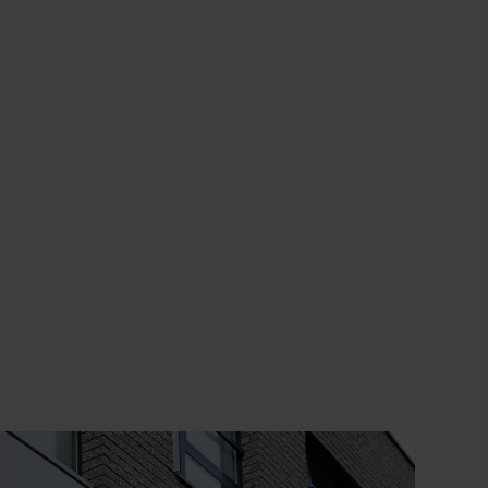
hten
e andere manieren ontstaan.
Soms hoeft de pijn in de
len gaan schouderklachten niet