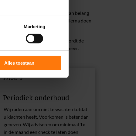
nal veel zenuwen. Het is daarom van belang
ak van de klacht te achterhalen. Hierna doen
Marketing
wbanen vaak weer vrij. Hierdoor wordt de
 sommige gevallen zelf geen pijn meer.
Alles toestaan
FASE 3
Periodiek onderhoud
Wij raden aan om niet te wachten totdat
u klachten heeft. Voorkomen is beter dan
genezen. Wij adviseren om minimaal 1x
in de maand een check te laten doen