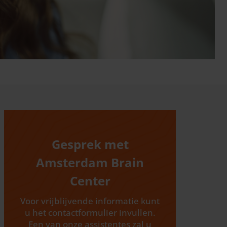
Gesprek met
Amsterdam Brain
Center
Voor vrijblijvende informatie kunt
u het contactformulier invullen.
Een van onze assistentes zal u