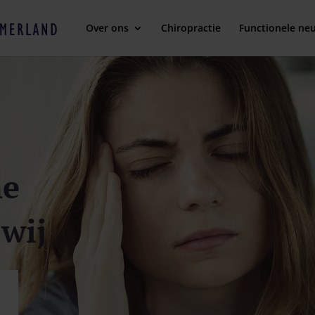
Over ons
Chiropractie
Functionele neu
he
wij