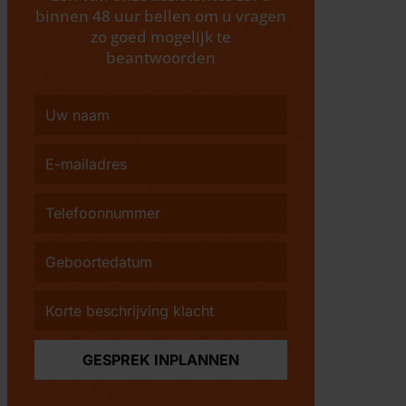
binnen 48 uur bellen om u vragen
zo goed mogelijk te
beantwoorden