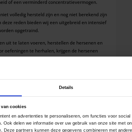
heid of een verminderd concentratievermogen.
iet volledig hersteld zijn en nog niet berekend zijn
deze reden bieden wij een uitgebreid en intensief
orden opgetraind.
n uit te laten voeren, herstellen de hersenen en
r oefeningen te herhalen, krijgen de hersenen
ulair. Zeker wanneer we bedenken dat patiënten
eerder duidelijk was waar de klachten vandaan
Details
atiënten om ook anderen met vergelijkbare
 van cookies
ent en advertenties te personaliseren, om functies voor social
lachten na een hersenkneuzing rondlopen.
. Ook delen we informatie over uw gebruik van onze site met on
e. Deze partners kunnen deze gegevens combineren met andere i