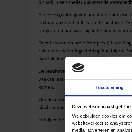
dit ook in een sneller opkomende vermoeid
Al deze signalen geven aan dat de hersenen n
op hun taak om het lichaam te besturen. Om 
programma aan waarbij de hersenen weer w
Door lichaam en brein (complexe) handelinge
raken deze weer ingesteld op hun taken. Doo
weer de kans om te wennen aan functie.
De resultaten hiermee zijn ronduit spectac
vaak te laat naar ons toekomen omdat niet 
komen.
Toestemming
Om deze reden vragen wij altijd aan onze p
Deze website maakt gebruik
klachten met ons in contact te brengen.
We gebruiken cookies om cont
Er blijven helaas veel te veel mensen met k
websiteverkeer te analyseren
media, adverteren en analys