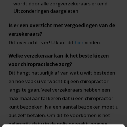
wordt door alle zorgverzekeraars erkend.
Uitzonderingen daargelaten
Is er een overzicht met vergoedingen van de
verzekeraars?
Dit overzicht is er! U kunt dit
hier
vinden.
Welke verzekeraar kan ik het beste kiezen
voor chiropractische zorg?
Dit hangt natuurlijk af van wat u wilt besteden
en hoe vaak u verwacht bij een chiropractor
langs te gaan. Veel verzekeraars hebben een
maximaal aantal keren dat u een chiropractor
kunt bezoeken. Na een aantal bezoeken moet u
dus zelf betalen. Om dit te voorkomen is het
belangrijk dat u in de polis opzoekt, hoeveel