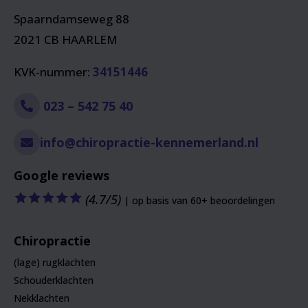
Spaarndamseweg 88
2021 CB HAARLEM
KVK-nummer:
34151446
023 – 542 75 40
info@chiropractie-kennemerland.nl
Google reviews
🟊
🟊
🟊
🟊
🟊
(4.7/5)
| op basis van 60+ beoordelingen
Chiropractie
(lage) rugklachten
Schouderklachten
Nekklachten