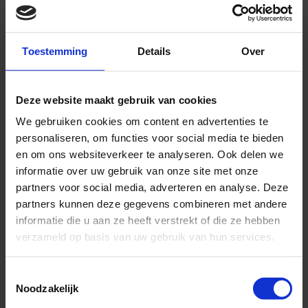
behandelingen er vergoed worden.
Waar moet ik op letten bij mijn keus?
Toestemming
Details
Over
Op het aantal vergoede consulten. Dit kan sterk
variëren. En ten tweede over het maximale
Deze website maakt gebruik van cookies
bedrag per consult.
We gebruiken cookies om content en advertenties te
Ik kom er zelf niet uit, wat nu?
personaliseren, om functies voor social media te bieden
en om ons websiteverkeer te analyseren. Ook delen we
Bel ons. Wij informeren u graag verder over de
informatie over uw gebruik van onze site met onze
beste keuze voor u.
partners voor social media, adverteren en analyse. Deze
partners kunnen deze gegevens combineren met andere
informatie die u aan ze heeft verstrekt of die ze hebben
verzameld op basis van uw gebruik van hun services.
Toestemmingsselectie
Noodzakelijk