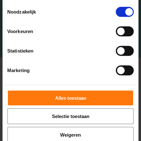
Toestemmingsselectie
uit het veld geslagen. Na een aantal tests bleek dat
Noodzakelijk
ik helemaal uit balans was en jullie konden dat
rechtzetten. Ik voelde mij begrepen. Ik ga de dag
weer door met energie! - Jan, deelnemer 5-daagse
Voorkeuren
behandeltraject
Statistieken
Marketing
Chiropractie bij
Alles toestaan
Chiropractie
Selectie toestaan
Praktijk
Weigeren