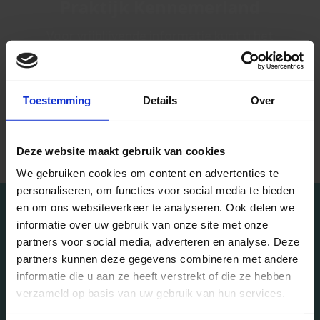
Praktijk Kennemerland
Voor vrijblijvende informatie kunt u het
contactformulier invullen. Een van onze
assistentes zal u binnen 48 uur bellen om u
vragen zo goed mogelijk te beantwoorden.
Toestemming
Details
Over
Fout:
Contact formulier niet gevonden.
Deze website maakt gebruik van cookies
We gebruiken cookies om content en advertenties te
personaliseren, om functies voor social media te bieden
en om ons websiteverkeer te analyseren. Ook delen we
informatie over uw gebruik van onze site met onze
Functionele Neurologie
partners voor social media, adverteren en analyse. Deze
Het 5-daagse traject heeft mij
partners kunnen deze gegevens combineren met andere
enorm veel gebracht
informatie die u aan ze heeft verstrekt of die ze hebben
verzameld op basis van uw gebruik van hun services.
Ik zat thuis met een zware concentratie en
vermoeidheidsproblemen na een aanrijding en was