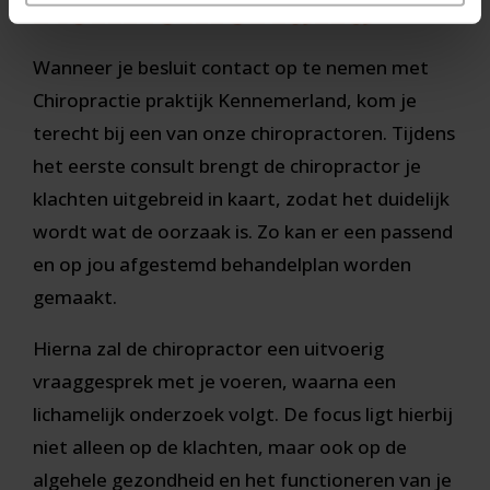
Kennemerland
Wanneer je besluit contact op te nemen met
Chiropractie praktijk Kennemerland, kom je
terecht bij een van onze chiropractoren. Tijdens
het eerste consult brengt de chiropractor je
klachten uitgebreid in kaart, zodat het duidelijk
wordt wat de oorzaak is. Zo kan er een passend
en op jou afgestemd behandelplan worden
gemaakt.
Hierna zal de chiropractor een uitvoerig
vraaggesprek met je voeren, waarna een
lichamelijk onderzoek volgt. De focus ligt hierbij
niet alleen op de klachten, maar ook op de
algehele gezondheid en het functioneren van je