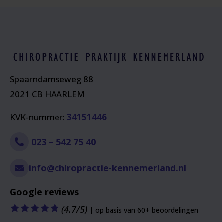
Spaarndamseweg 88
2021 CB HAARLEM
KVK-nummer:
34151446
023 – 542 75 40
info@chiropractie-kennemerland.nl
Google reviews
🟊
🟊
🟊
🟊
🟊
(4.7/5)
| op basis van 60+ beoordelingen