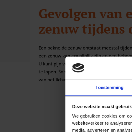
Gevolgen van 
zenuw tijdens
Een beknelde zenuw ontstaat meestal tijden
een zenuw kan erg pijnlijk zijn en een beho
U kunt pijn voelen in uw (lage) onderrug en 
te lopen. Soms straalt de pijn die de bekne
van het lichaam, bijvoorbeeld naar de benen 
Toestemming
Deze website maakt gebruik
We gebruiken cookies om cont
websiteverkeer te analyseren
media, adverteren en analys