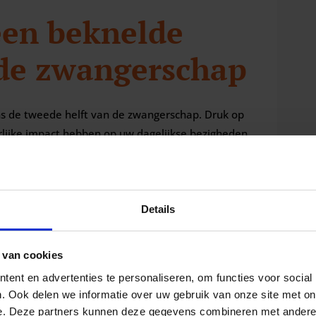
een beknelde
 de zwangerschap
s de tweede helft van de zwangerschap. Druk op
orlijke impact hebben op uw dagelijkse bezigheden.
daardoor kan het lastig zijn om rechtop te staan of
lde zenuw veroorzaakt ook uit naar andere delen
of billen.
Details
 van cookies
ent en advertenties te personaliseren, om functies voor social
. Ook delen we informatie over uw gebruik van onze site met on
e. Deze partners kunnen deze gegevens combineren met andere i