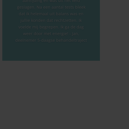
aanrijding en was uit het veld
geslagen. Na een aantal tests bleek
dat ik helemaal uit balans was en
jullie konden dat rechtzetten. Ik
voelde mij begrepen. Ik ga de dag
weer door met energie! - Jan,
deelnemer 5-daagse behandeltraject