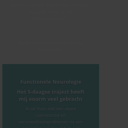
binnen 48 uur bellen om u vragen
zo goed mogelijk te
beantwoorden.
Fout:
Contact formulier niet
gevonden.
Functionele Neurologie
Het 5-daagse traject heeft
mij enorm veel gebracht
Ik zat thuis met een zware
concentratie en
vermoeidheidsproblemen na een