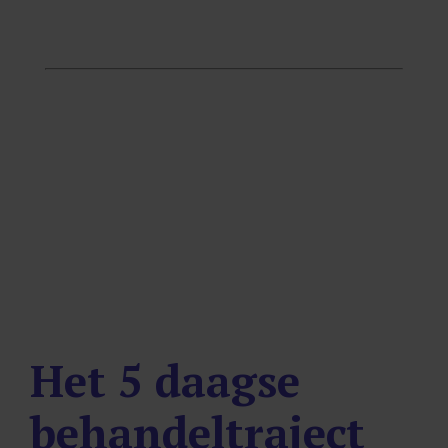
STAP 3
Het 5 daagse behandeltraject
De weg naar herstel van jouw hersenletsel
klachten.
Het
5
daagse
behandeltraject