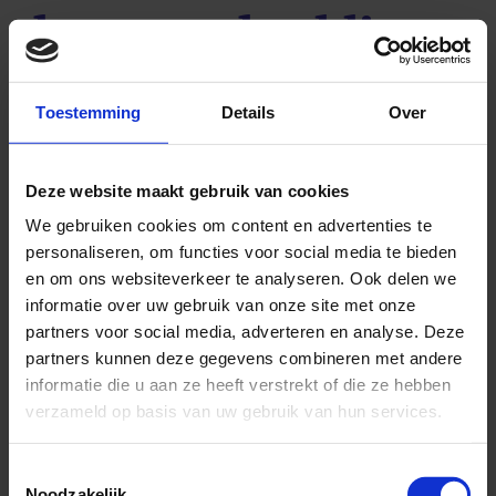
hersenschudding
Zoals we al eerder zeiden, er zijn grote
Toestemming
Details
Over
verschillen in de schade en het herstel na een
hersenschudding. Wij hebben daarom bij ons
Deze website maakt gebruik van cookies
herstelprogramma voor mensen na een
We gebruiken cookies om content en advertenties te
hersentrauma (hersenschudding of
personaliseren, om functies voor social media te bieden
hersenkneuzing) eerst een zeer uitgebreide
en om ons websiteverkeer te analyseren. Ook delen we
intake.
informatie over uw gebruik van onze site met onze
partners voor social media, adverteren en analyse. Deze
Dit noemen wij het Functioneel Neurologisch
partners kunnen deze gegevens combineren met andere
Onderzoek. Tijdens dit onderzoek komt u een
informatie die u aan ze heeft verstrekt of die ze hebben
dagdeel naar onze praktijk in Haarlem, waar u
verzameld op basis van uw gebruik van hun services.
ontvangen wordt door één van onze experts in
Toestemmingsselectie
neurologische klachten.
Noodzakelijk