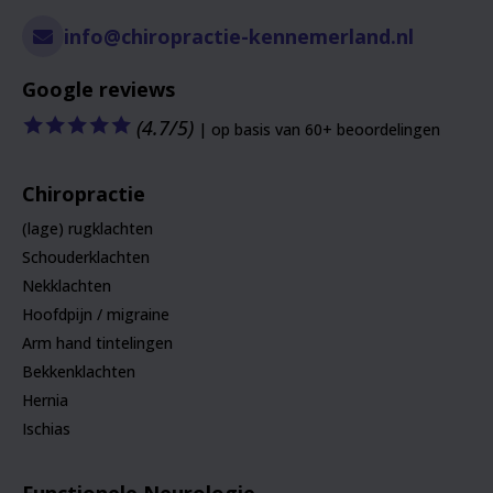
info@chiropractie-kennemerland.nl
Google reviews
🟊
🟊
🟊
🟊
🟊
(4.7/5)
| op basis van 60+ beoordelingen
Chiropractie
(lage) rugklachten
Schouderklachten
Nekklachten
Hoofdpijn / migraine
Arm hand tintelingen
Bekkenklachten
Hernia
Ischias
Functionele Neurologie