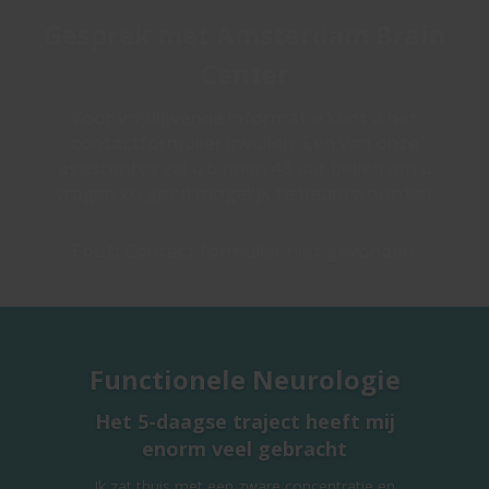
Gesprek met Amsterdam Brain
Center
Voor vrijblijvende informatie kunt u het
contactformulier invullen. Een van onze
assistentes zal u binnen 48 uur bellen om u
vragen zo goed mogelijk te beantwoorden.
Fout:
Contact formulier niet gevonden.
Functionele Neurologie
Het 5-daagse traject heeft mij
enorm veel gebracht
Ik zat thuis met een zware concentratie en