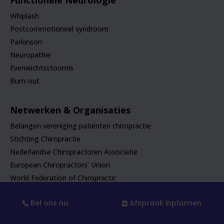
Whiplash
Postcommotioneel syndroom
Parkinson
Neuropathie
Evenwichtsstoornis
Burn-out
Netwerken & Organisaties
Belangen vereniging patiënten chiropractie
Stichting Chiropractie
Nederlandse Chiropractoren Associatie
European Chiropractors’ Union
World Federation of Chiropractic
Centraal Bureau Klachtenmanagement in de Zorg (CBKZ)
Bel ons nu
Afspraak inplannen
FAQ