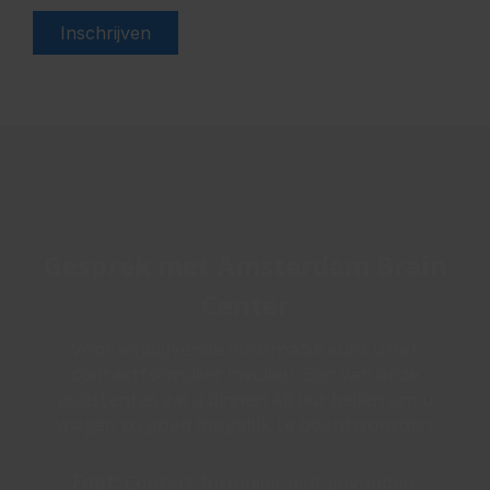
Gesprek met Amsterdam Brain
Center
Voor vrijblijvende informatie kunt u het
contactformulier invullen. Een van onze
assistentes zal u binnen 48 uur bellen om u
vragen zo goed mogelijk te beantwoorden.
Fout:
Contact formulier niet gevonden.