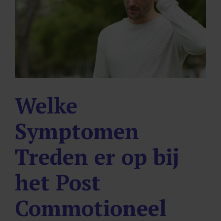
Welke
Symptomen
Treden er op bij
het Post
Commotioneel