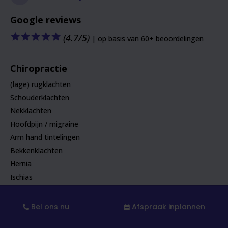
Google reviews
🟊
🟊
🟊
🟊
🟊
(4.7/5)
| op basis van 60+ beoordelingen
Chiropractie
(lage) rugklachten
Schouderklachten
Nekklachten
Hoofdpijn / migraine
Arm hand tintelingen
Bekkenklachten
Hernia
Ischias
Functionele Neurologie
Bel ons nu
Afspraak inplannen
Whiplash