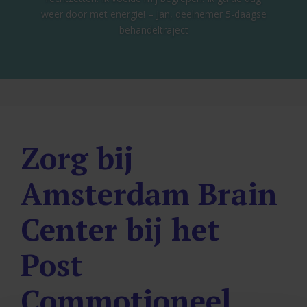
weer door met energie! – Jan, deelnemer 5-daagse
behandeltraject
Zorg bij
Amsterdam Brain
Center bij het
Post
Commotioneel