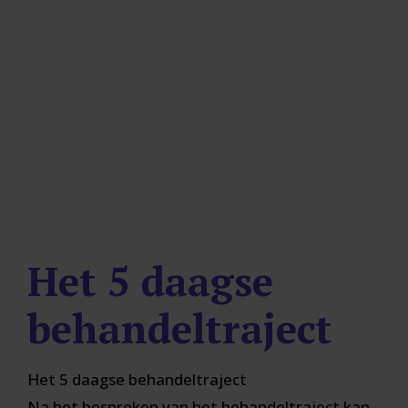
Het 5 daagse behandeltraject
De weg naar herstel van jouw hersenletsel
klachten.
Het
5
daagse
behandeltraject
Het 5 daagse behandeltraject
Na het bespreken van het behandeltraject kan