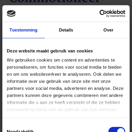
Syndroom
We beginnen met vast te stellen of er sprake is
Toestemming
Details
Over
van PCS. Dit kunnen wij doen door enerzijds
eventuele hersenschuddingen in het verleden te
Deze website maakt gebruik van cookies
bespreken en door vervolgens grondig in kaart
We gebruiken cookies om content en advertenties te
te brengen op welke terreinen u problemen
personaliseren, om functies voor social media te bieden
ondervindt.
en om ons websiteverkeer te analyseren. Ook delen we
informatie over uw gebruik van onze site met onze
Door alle cognitieve gebieden in kaart te
partners voor social media, adverteren en analyse. Deze
brengen, krijgen we een compleet en objectief
partners kunnen deze gegevens combineren met andere
informatie die u aan ze heeft verstrekt of die ze hebben
beeld van uw klachten en hierdoor van de
verzameld op basis van uw gebruik van hun services.
omvang van uw problemen.
Toestemmingsselectie
Door onze kennis als functioneel neuroloog,
Noodzakelijk