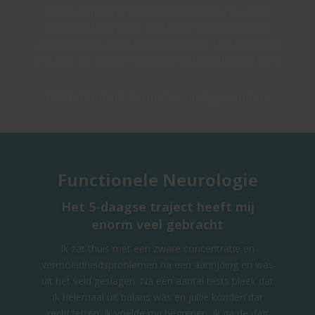
Voor vrijblijvende informatie kunt u het
contactformulier invullen. Een van onze
assistentes zal u binnen 48 uur bellen om u
vragen zo goed mogelijk te beantwoorden.
Fout:
Contact formulier niet gevonden.
Functionele Neurologie
Het 5-daagse traject heeft mij
enorm veel gebracht
Ik zat thuis met een zware concentratie en
vermoeidheidsproblemen na een aanrijding en was
uit het veld geslagen. Na een aantal tests bleek dat
ik helemaal uit balans was en jullie konden dat
rechtzetten. Ik voelde mij begrepen. Ik ga de dag