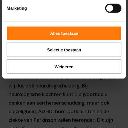
Marketing
Wat zijn
Alles toestaan
neurologische
Selectie toestaan
klachten?
Weigeren
Naast de standaard chiropractische zorg bieden
wij dus ook neurologische zorg. Bij
neurologische klachten kunt u bijvoorbeeld
denken aan een hersenschudding, maar ook
duizeligheid, ADHD, burn-outklachten en de
ziekte van Parkinson vallen hieronder. Dit zijn