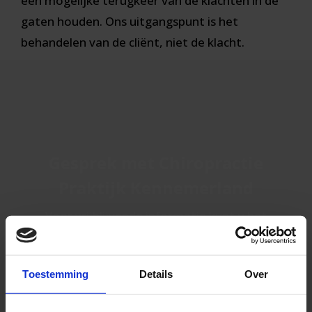
een mogelijke terugkeer van de klachten in de
gaten houden. Ons uitgangspunt is het
behandelen van de cliënt, niet de klacht.
Gesprek met Chiropractie
Praktijk Kennemerland
Voor vrijblijvende informatie kunt u het
contactformulier invullen. Een van onze
assistentes zal u binnen 48 uur bellen om u
vragen zo goed mogelijk te beantwoorden.
Toestemming
Details
Over