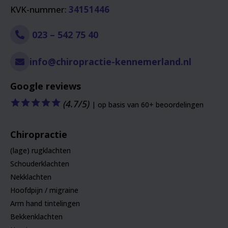
KVK-nummer:
34151446
023 – 542 75 40
info@chiropractie-kennemerland.nl
Google reviews
🟊
🟊
🟊
🟊
🟊
(4.7/5)
| op basis van 60+ beoordelingen
Chiropractie
(lage) rugklachten
Schouderklachten
Nekklachten
Hoofdpijn / migraine
Arm hand tintelingen
Bekkenklachten