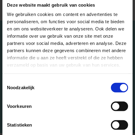
Fout:
Contact formulier niet gevonden.
Deze website maakt gebruik van cookies
We gebruiken cookies om content en advertenties te
personaliseren, om functies voor social media te bieden
en om ons websiteverkeer te analyseren. Ook delen we
informatie over uw gebruik van onze site met onze
Functionele Neurologie
partners voor social media, adverteren en analyse. Deze
partners kunnen deze gegevens combineren met andere
Het 5-daagse traject heeft mij
informatie die u aan ze heeft verstrekt of die ze hebben
enorm veel gebracht
verzameld op basis van uw gebruik van hun services.
Ik zat thuis met een zware concentratie en
vermoeidheidsproblemen na een aanrijding en was
Toestemmingsselectie
uit het veld geslagen. Na een aantal tests bleek dat
Noodzakelijk
ik helemaal uit balans was en jullie konden dat
rechtzetten. Ik voelde mij begrepen. Ik ga de dag
weer door met energie! - Jan, deelnemer 5-daagse
Voorkeuren
behandeltraject
Statistieken