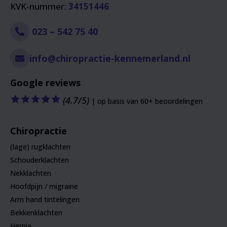
KVK-nummer:
34151446
023 – 542 75 40
info@chiropractie-kennemerland.nl
Google reviews
🟊
🟊
🟊
🟊
🟊
(4.7/5)
| op basis van 60+ beoordelingen
Chiropractie
(lage) rugklachten
Schouderklachten
Nekklachten
Hoofdpijn / migraine
Arm hand tintelingen
Bekkenklachten
Hernia