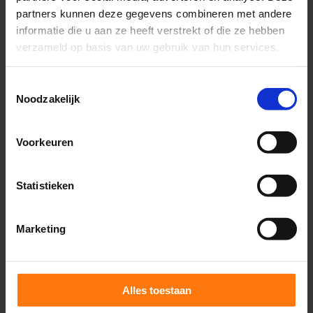
Het bekken is een centrale structuur in
partners kunnen deze gegevens combineren met andere
ons lichaam. Het bekken verbindt het
informatie die u aan ze heeft verstrekt of die ze hebben
bovenlichaam (de wervelkolom) en het
verzameld op basis van uw gebruik van hun services.
onderlichaam (de benen) met elkaar en
biedt ook nog eens ruimte aan organen,
Toestemmingsselectie
bloedvaten en zenuwen.
Noodzakelijk
Voorkeuren
Statistieken
Marketing
Alles toestaan